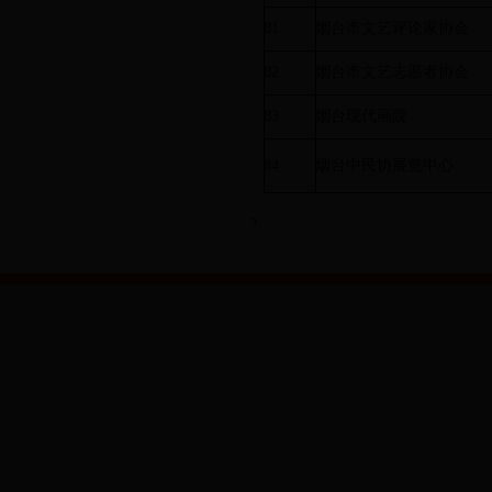
81
烟台市文艺评论家协会
82
烟台市文艺志愿者协会
83
烟台现代画院
84
烟台中民协展览中心
?