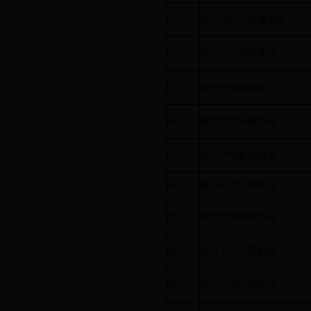
61
烟台市妇幼保健协会
62
烟台市口腔医学会
63
烟台市作家协会
64
烟台市音乐家协会
65
烟台市电影家协会
66
烟台市赏石研究会
67
烟台市摄影家协会
68
烟台市美术家协会
69
烟台市书法家协会