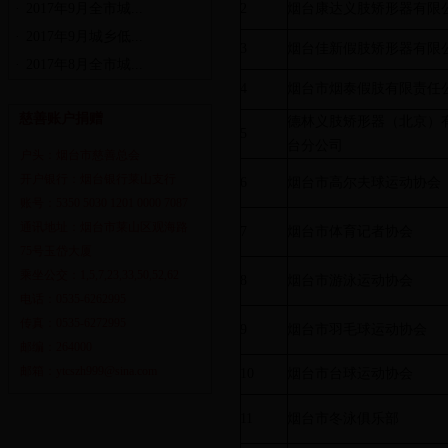
·
2017年9月全市城...
2
烟台康达义肢矫形器有限
·
2017年9月城乡低...
3
烟台佳新假肢矫形器有限
·
2017年8月全市城...
4
烟台市烟泰假肢有限责任
慈善账户捐赠
德林义肢矫形器（北京）
5
台分公司
户头：烟台市慈善总会
开户银行：烟台银行莱山支行
6
烟台市高尔夫球运动协会
账号：5350 5030 1201 0000 7087
通讯地址：烟台市莱山区观海路
7
烟台市体育记者协会
75号玉岱大厦
乘坐公交：1,5,7,23,33,50,52,62
8
烟台市游泳运动协会
电话：0535-6262995
传真：0535-6272995
9
烟台市羽毛球运动协会
邮编：264000
邮箱：ytcszh999@sina.com
10
烟台市台球运动协会
11
烟台市冬泳俱乐部