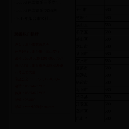
·
365bet在线娱乐三季度“...
全? 市
580
·
365bet在线娱乐“双随机...
芝罘区
580
·
2017年烟台市级社...
福山区
580
牟平区
580
慈善账户捐赠
莱山区
580
户头：烟台市慈善总会
龙口市
580
开户银行：烟台银行莱山支行
莱阳市
580
账号：5350 5030 1201 0000 7087
莱州市
580
通讯地址：烟台市莱山区观海路
蓬莱市
580
75号玉岱大厦
招远市
580
乘坐公交：1,5,7,23,33,50,52,62
栖霞市
580
电话：0535-6262995
海阳市
580
传真：0535-6272995
长岛县
580
邮编：264000
开发区
580
邮箱：ytcszh999@sina.com
高新区
580
昆嵛区
580