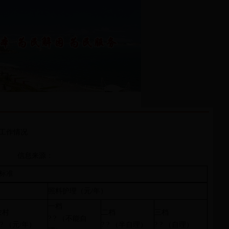
养工作情况
信息来源：
标准
照料护理（元/年）
一档
农村
二档
三档
? ? （不能自
 ? （元/年）
? ? （半自理）
? ? （自理）