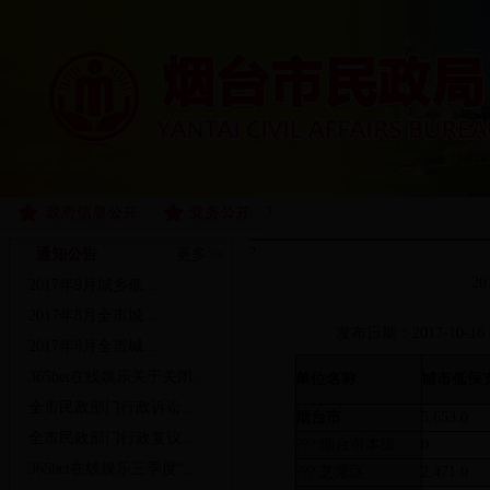
?
?
通知公告
更多>>
2
·
2017年9月城乡低...
·
2017年8月全市城...
发布日期：2017-10-16
·
2017年8月全市城...
·
365bet在线娱乐关于关闭...
单位名称
城市低保
·
全市民政部门行政诉讼...
烟台市
5,653.0
·
全市民政部门行政复议...
??? 烟台市本级
0
·
365bet在线娱乐三季度“...
??? 芝罘区
2,471.0