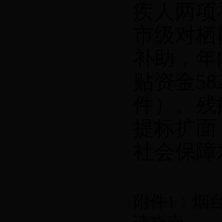
疾人两项
市级对栖
补助，年
贴资金
58
件）。残
提标扩面
社会保障
附件1：烟