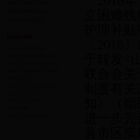
2016
年
·
烟台市已换发三证合一...
立困难残
·
烟台市已换发三证合一...
·
关于2016年福彩公...
护理补贴
慈善账户捐赠
〔
2016
〕
户头：烟台市慈善总会
于转发
<
开户银行：烟台银行莱山支行
账号：5350 5030 1201 0000 7087
联合会关
通讯地址：烟台市莱山区观海路
75号玉岱大厦
制度有关
乘坐公交：1,5,7,23,33,50,52,62
电话：0535-6262995
知》（烟
传真：0535-6272995
邮编：264000
进一步完
邮箱：ytcszh999@sina.com
县市区摸