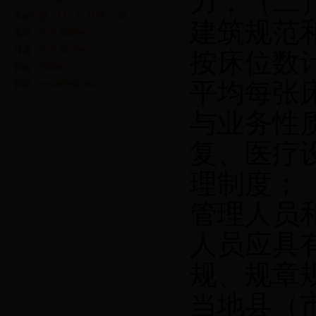
力；（二
乘坐公交：1,5,7,23,33,50,52,62
建筑规范
电话：0535-6262995
传真：0535-6272995
按床位数
邮编：264000
平均每张
邮箱：ytcszh999@sina.com
与业务性
复、医疗
理制度；
管理人员
人员应具
规、规章
当地县（